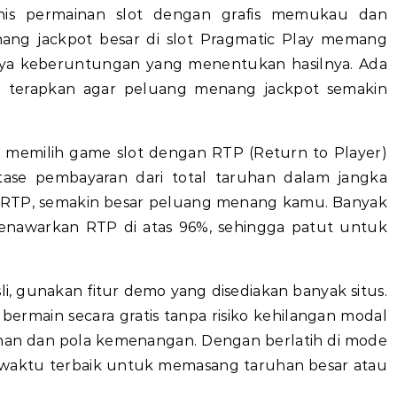
nis permainan slot dengan grafis memukau dan
ng jackpot besar di slot Pragmatic Play memang
ya keberuntungan yang menentukan hasilnya. Ada
u terapkan agar peluang menang jackpot semakin
h memilih game slot dengan RTP (Return to Player)
ase pembayaran dari total taruhan dalam jangka
a RTP, semakin besar peluang menang kamu. Banyak
enawarkan RTP di atas 96%, sehingga patut untuk
, gunakan fitur demo yang disediakan banyak situs.
main secara gratis tanpa risiko kehilangan modal
inan dan pola kemenangan. Dengan berlatih di mode
waktu terbaik untuk memasang taruhan besar atau