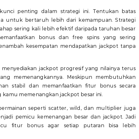
nci penting dalam strategi ini. Tentukan batas
da untuk bertaruh lebih dari kemampuan. Strategi
hap sering kali lebih efektif daripada taruhan besar
memanfaatkan bonus dan free spins yang sering
sa menambah kesempatan mendapatkan jackpot tanpa
 menyediakan jackpot progresif yang nilainya terus
 yang memenangkannya. Meskipun membutuhkan
han stabil dan memanfaatkan fitur bonus secara
g kamu memenangkan jackpot besar ini.
ermainan seperti scatter, wild, dan multiplier juga
 menjadi pemicu kemenangan besar dan jackpot. Jadi
cu fitur bonus agar setiap putaran bisa lebih