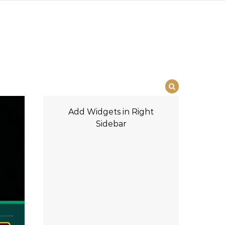
Add Widgets in Right
Sidebar