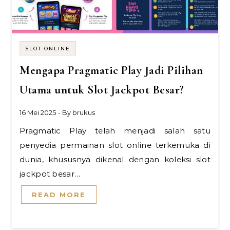
SLOT ONLINE
Mengapa Pragmatic Play Jadi Pilihan
Utama untuk Slot Jackpot Besar?
16 Mei 2025
- By
brukus
Pragmatic Play telah menjadi salah satu
penyedia permainan slot online terkemuka di
dunia, khususnya dikenal dengan koleksi slot
jackpot besar…
READ MORE