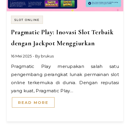
SLOT ONLINE
Pragmatic Play: Inovasi Slot Terbaik
dengan Jackpot Menggiurkan
16 Mei 2025
- By
brukus
Pragmatic Play merupakan salah satu
pengembang perangkat lunak permainan slot
online terkemuka di dunia. Dengan reputasi
yang kuat, Pragmatic Play…
READ MORE