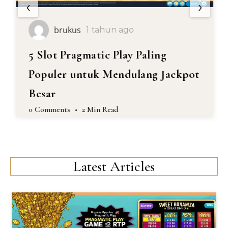
‹
›
brukus
1 tahun ago
5 Slot Pragmatic Play Paling
Populer untuk Mendulang Jackpot
Besar
0 Comments
•
2 Min Read
Latest Articles