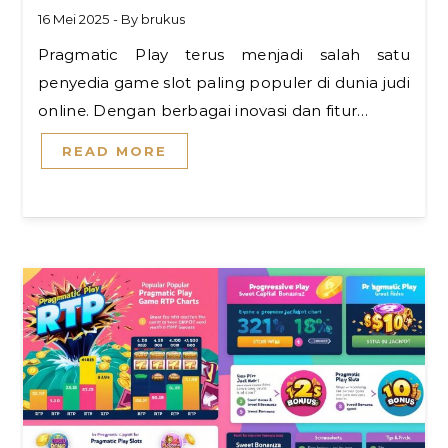
16 Mei 2025
- By
brukus
Pragmatic Play terus menjadi salah satu
penyedia game slot paling populer di dunia judi
online. Dengan berbagai inovasi dan fitur…
READ MORE